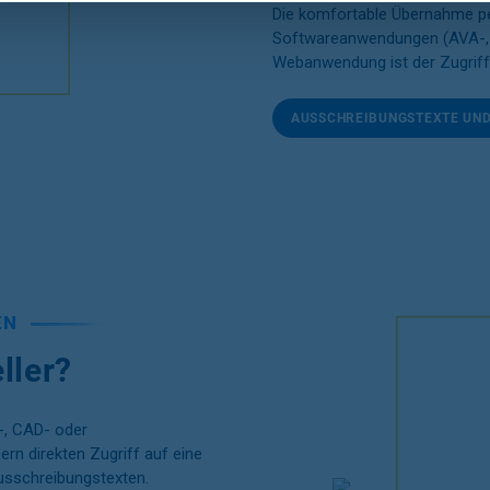
Die komfortable Übernahme p
Softwareanwendungen (AVA-, 
Webanwendung ist der Zugriff 
AUSSCHREIBUNGSTEXTE UN
EN
ller?
-, CAD- oder
rn direkten Zugriff auf eine
usschreibungstexten.