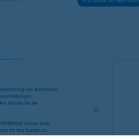
PLATZIEREN SIE IHRE PROD
Unterstützung von Architekten,
Ausschreibungen,
te. Nutzen Sie die
REIBEN.DE
stehen Ihnen
werte für Ihre Kunden zu
en zu sparen.