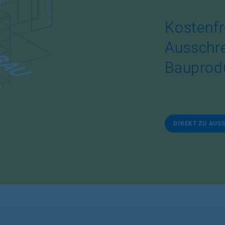
Kostenfr
Ausschr
Bauprod
DIREKT ZU AUS