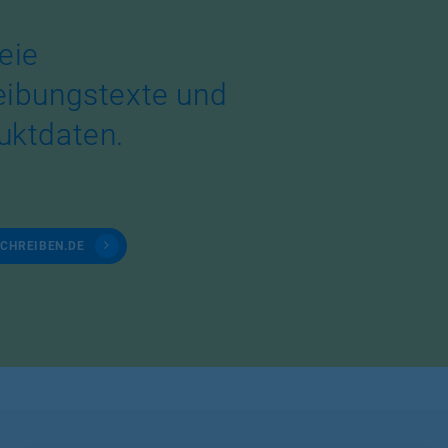
eie
eibungstexte und
uktdaten.
SCHREIBEN.DE