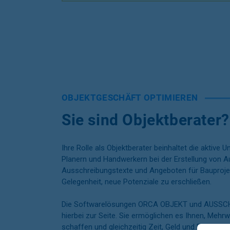
OBJEKTGESCHÄFT OPTIMIEREN
Sie sind Objektberater?
Ihre Rolle als Objektberater beinhaltet die aktive 
Planern und Handwerkern bei der Erstellung von 
Ausschreibungstexte und Angeboten für Bauprojek
Gelegenheit, neue Potenziale zu erschließen.
Die Softwarelösungen ORCA OBJEKT und
AUSSCH
hierbei zur Seite. Sie ermöglichen es Ihnen, Mehr
schaffen und gleichzeitig Zeit, Geld und Ressourc