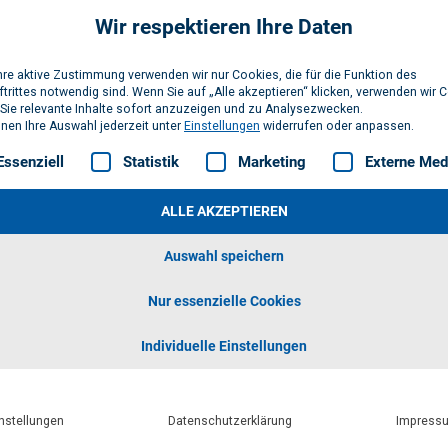
Wir respektieren Ihre Daten
hre aktive Zustimmung verwenden wir nur Cookies, die für die Funktion des
trittes notwendig sind. Wenn Sie auf „Alle akzeptieren“ klicken, verwenden wir 
 Sie relevante Inhalte sofort anzuzeigen und zu Analysezwecken.
nnen Ihre Auswahl jederzeit unter
Einstellungen
widerrufen oder anpassen.
gt eine Liste der Service-Gruppen, für die eine Einwilligung erteilt w
Essenziell
Statistik
Marketing
Externe Med
ALLE AKZEPTIEREN
KOSTENFREIE AUSSCH
NUTZEN
Auswahl speichern
Sie sind Plane
Nur essenzielle Cookies
Individuelle Einstellungen
Greifen Sie auf eine umfangre
kostenfreien Ausschreibungste
den Texten stehen Ihnen zahl
Kontaktmöglichkeiten zum Hers
nstellungen
Datenschutzerklärung
Impress