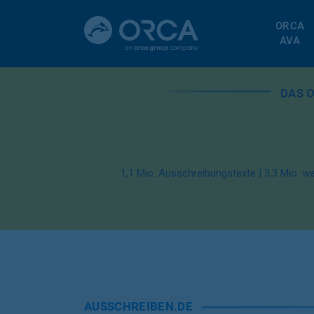
Skip
to
ORCA
main
AVA
content
DAS 
1,1 Mio. Ausschreibungstexte | 3,3 Mio. w
AUSSCHREIBEN.DE