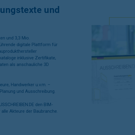
bungstexte und
ten und 3,3 Mio.
rende digitale Plattform für
uprodukthersteller
ataloge inklusive Zertifikate,
aten als anschauliche 3D
ieure, Handwerker u.v.m. –
Planung und Ausschreibung.
 AUSSCHREIBEN.DE den BIM-
 alle Akteure der Baubranche.