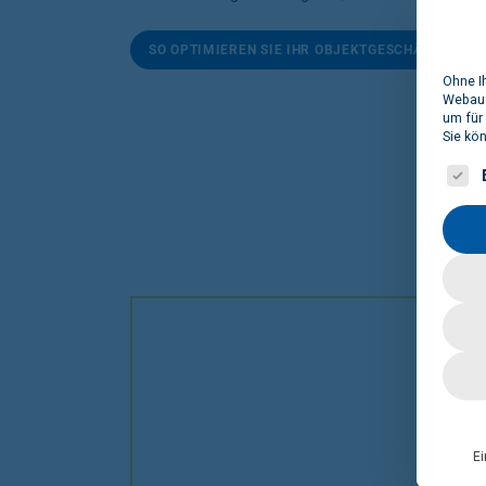
SO OPTIMIEREN SIE IHR OBJEKTGESCHÄFT
Ohne I
Webauf
um für
Sie kö
Es fol
Ei