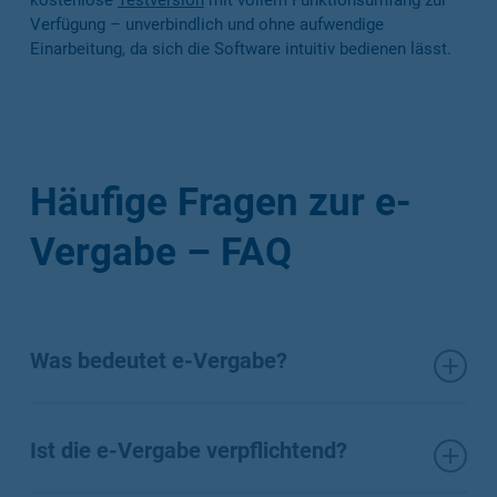
kostenlose
Testversion
mit vollem Funktionsumfang zur
Verfügung – unverbindlich und ohne aufwendige
Einarbeitung, da sich die Software intuitiv bedienen lässt.
Häufige Fragen zur e-
Vergabe – FAQ
Was bedeutet e-Vergabe?
e-Vergabe bezeichnet die elektronische Durchführung von
Vergabeverfahren – von der Bekanntmachung über die
Ist die e-Vergabe verpflichtend?
Vergabeunterlagen bis zur Angebotsabgabe und -öffnung.