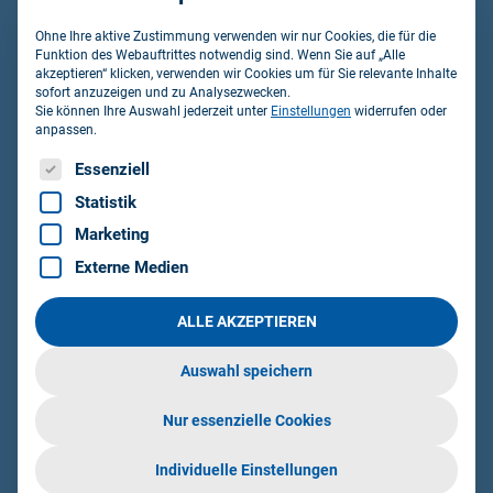
nachträglichen Anpassung bestehender
Leistungsverzeichnisse.
Ohne Ihre aktive Zustimmung verwenden wir nur Cookies, die für die
Funktion des Webauftrittes notwendig sind. Wenn Sie auf „Alle
akzeptieren“ klicken, verwenden wir Cookies um für Sie relevante Inhalte
sofort anzuzeigen und zu Analysezwecken.
Sie können Ihre Auswahl jederzeit unter
Einstellungen
widerrufen oder
anpassen.
Es folgt eine Liste der Service-Gruppen, für die eine Einwillig
Essenziell
Worauf Sie bei der e-
Statistik
Vergabe achten sollten
Marketing
Externe Medien
Gliederung frühzeitig festlegen:
Definieren Sie die OZ-
Maske idealerweise bei Projektstart, damit alle
ALLE AKZEPTIEREN
Leistungsverzeichnisse von Anfang an konsistent
aufgebaut sind.
Auswahl speichern
Struktur prüfen lassen:
Lassen Sie fertige
Leistungsverzeichnisse auf Einhaltung der gewählten
Nur essenzielle Cookies
Einstellungen prüfen, bevor sie an Bieter versendet
werden.
Individuelle Einstellungen
Abweichungen gezielt korrigieren:
Ein Prüfprotokoll