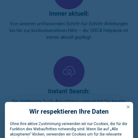
Immer aktuell:
Von unseren umfassenden Schritt-für-Schritt-Anleitungen
bis hin zur kontextsensitiven Hilfe – der ORCA Helpdesk ist
immer aktuell gepflegt.
Instant Search:
Der intelligente Such-Algorithmus unterstützt Sie bereits
Mit die
beim Tippen und gibt Vorschläge zur Suchphrase.
Wir respektieren Ihre Daten
Ohne Ihre aktive Zustimmung verwenden wir nur Cookies, die für die
Funktion des Webauftrittes notwendig sind. Wenn Sie auf „Alle
JETZT HELPDESK ENTDECKEN
akzeptieren“ klicken, verwenden wir Cookies um für Sie relevante