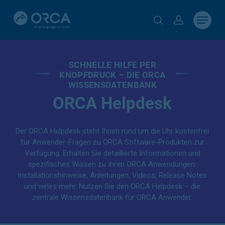
Skip
Menu
to
search
account
main
content
SCHNELLE HILFE PER
KNOPFDRUCK – DIE ORCA
WISSENSDATENBANK
ORCA Helpdesk
Der ORCA Helpdesk steht Ihnen rund um die Uhr kostenfrei
für Anwender-Fragen zu ORCA Software-Produkten zur
Verfügung. Erhalten Sie detaillierte Informationen und
spezifisches Wissen zu Ihren ORCA Anwendungen:
Installationshinweise, Anleitungen, Videos, Release Notes
und vieles mehr. Nutzen Sie den ORCA Helpdesk – die
zentrale Wissensdatenbank für ORCA Anwender.