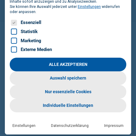
Inhalte sofort anzuzeigen und zu Analysezwecken.
Sie können Ihre Auswahl jederzeit unter
Einstellungen
widerrufen
oder anpassen.
Es folgt eine Liste der Service-Gruppen, für die eine Einwilligun
Essenziell
Statistik
Marketing
SO RUFEN SIE DEN ORCA
HELPDESK AUF
Externe Medien
Sie haben zwei Möglichkeiten,
ALLE AKZEPTIEREN
den ORCA Helpdesk
Auswahl speichern
aufzurufen:
Nur essenzielle Cookies
JETZT HELPDESK ENTDECKEN
Individuelle Einstellungen
Einstellungen
Datenschutzerklärung
Impressum