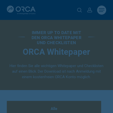
Skip
Menu
to
search
account
main
content
IMMER UP TO DATE MIT
DEN ORCA WHITEPAPER
UND CHECKLISTEN
ORCA Whitepaper
Hier finden Sie alle wichtigen Whitepaper und Checklisten
auf einen Blick. Der Download ist nach Anmeldung mit
einem kostenfreien ORCA Konto möglich.
Alle