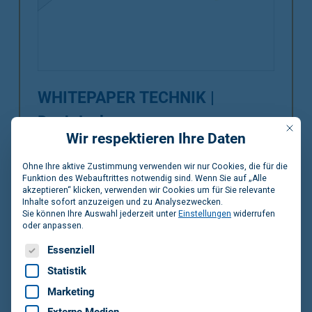
WHITEPAPER TECHNIK |
Dachdeckung
Mit die
Wir respektieren Ihre Daten
Der geringe Wartungsaufwand, hohe
Windsogsicherheit und die schnelle
Ohne Ihre aktive Zustimmung verwenden wir nur Cookies, die für die
Funktion des Webauftrittes notwendig sind. Wenn Sie auf „Alle
Niederschlagsableitung sprechen für das geneigte
akzeptieren“ klicken, verwenden wir Cookies um für Sie relevante
Dach. Entscheidend für das dauerhafte
Inhalte sofort anzuzeigen und zu Analysezwecken.
Funktionieren des Dachs sind jedoch der technisch
Sie können Ihre Auswahl jederzeit unter
Einstellungen
widerrufen
richtige äußere Dachschichtenaufbau und die
oder anpassen.
fachgerechte Ausführung. Nicht nur der Deckung,
Es folgt eine Liste der Service-Gruppen, für die eine Einwilligun
Essenziell
sondern auch den darunterliegenden
Statistik
Funktionsschichten wie Unterspannung oder
Unterdeckung kommt große Bedeutung zu. Das
Marketing
Whitepaper wurde im April 2025 aktualisiert. Dabei