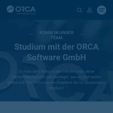
Skip
Menu
to
search
account
main
content
KOMM IN UNSER
TEAM
Studium mit der ORCA
Software GmbH
Du hast dein Abitur in den Händen oder deine
Fachhochschulreife und überlegst, wie es jetzt weiter
gehen soll? Entdecke unsere Angebote für ein praxisnahes
Studium!