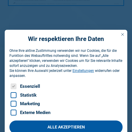
Mit die
Wir respektieren Ihre Daten
Betriebliche Praxis
Ohne Ihre aktive Zustimmung verwenden wir nur Cookies, die für die
14,5 Monate
Funktion des Webauftrittes notwendig sind. Wenn Sie auf „Alle
akzeptieren“ klicken, verwenden wir Cookies um für Sie relevante Inhalte
sofort anzuzeigen und zu Analysezwecken.
Sie können Ihre Auswahl jederzeit unter
Einstellungen
widerrufen oder
anpassen.
Theorie / Studium Hochschule
Es folgt eine Liste der Service-Gruppen, für die eine Einwillig
27 Monate
Essenziell
Statistik
Marketing
Gesamtdauer
Externe Medien
3,5 Jahre
ALLE AKZEPTIEREN