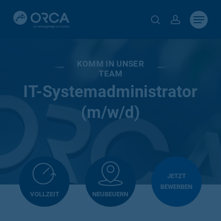
Skip
Menu
to
search
account
main
content
KOMM IN UNSER
TEAM
IT-Systemadministrator
(m/w/d)
JETZT
BEWERBEN
VOLLZEIT
NEUBEUERN