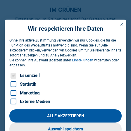
IM GRÜNEN
Entspannung im Grünen gesucht? Der Garten wartet
Mit die
schon auf dich.
Wir respektieren Ihre Daten
Ohne Ihre aktive Zustimmung verwenden wir nur Cookies, die für die
Funktion des Webauftrittes notwendig sind. Wenn Sie auf „Alle
akzeptieren“ klicken, verwenden wir Cookies um für Sie relevante Inhalte
sofort anzuzeigen und zu Analysezwecken.
Sie können Ihre Auswahl jederzeit unter
Einstellungen
widerrufen oder
anpassen.
HUNDE
Es folgt eine Liste der Service-Gruppen, für die eine Einwillig
Essenziell
Der Hund muss mal mit? Bei uns kein Thema – wir
Statistik
sind Dog Friendly.
Marketing
Externe Medien
ALLE AKZEPTIEREN
Auswahl speichern